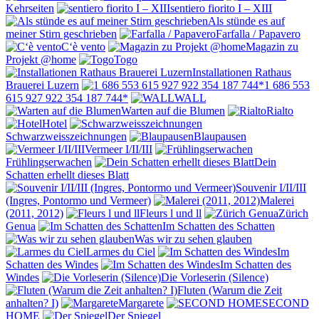
Kehrseiten
sentiero fiorito I – XIII
Als stünde es auf
meiner Stirn geschrieben
Farfalla / Papavero
C‘è vento
Magazin zu
Projekt @home
Togo
Installationen Rathaus
Brauerei Luzern
1 686 553
615 927 922 354 187 744*
WALL
Warten auf die Blumen
Rialto
Hotel
Schwarzweisszeichnungen
Blaupausen
Vermeer I/II/III
Frühlingserwachen
Dein
Schatten erhellt dieses Blatt
Souvenir I/II/III
(Ingres, Pontormo und Vermeer)
Malerei
(2011, 2012)
Fleurs l und ll
Zürich
Genua
Im Schatten des Schatten
Was wir zu sehen glauben
Larmes du Ciel
Im
Schatten des Windes
Im Schatten des
Windes
Die Vorleserin (Silence)
Fluten (Warum die Zeit
anhalten? I)
Margarete
SECOND
HOME
Der Spiegel