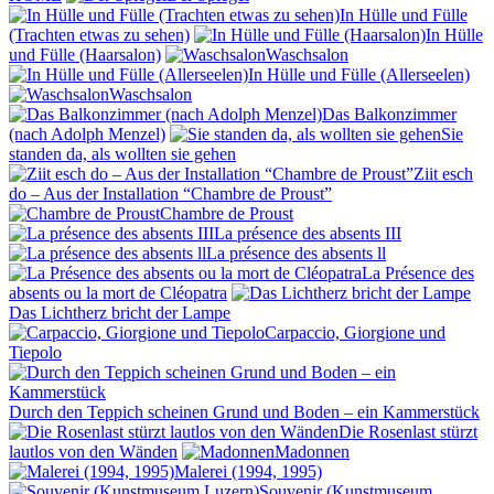
In Hülle und Fülle
(Trachten etwas zu sehen)
In Hülle
und Fülle (Haarsalon)
Waschsalon
In Hülle und Fülle (Allerseelen)
Waschsalon
Das Balkonzimmer
(nach Adolph Menzel)
Sie
standen da, als wollten sie gehen
Ziit esch
do – Aus der Installation “Chambre de Proust”
Chambre de Proust
La présence des absents III
La présence des absents ll
La Présence des
absents ou la mort de Cléopatra
Das Lichtherz bricht der Lampe
Carpaccio, Giorgione und
Tiepolo
Durch den Teppich scheinen Grund und Boden – ein Kammerstück
Die Rosenlast stürzt
lautlos von den Wänden
Madonnen
Malerei (1994, 1995)
Souvenir (Kunstmuseum