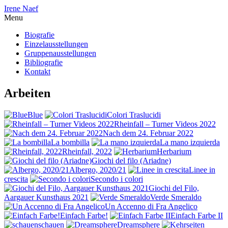
Irene Naef
Menu
Biografie
Einzelausstellungen
Gruppenausstellungen
Bibliografie
Kontakt
Arbeiten
Blue
Colori Traslucidi
Rheinfall – Turner Videos 2022
Nach dem 24. Februar 2022
La bombilla
La mano izquierda
Rheinfall, 2022
Herbarium
Giochi del filo (Ariadne)
Albergo, 2020/21
Linee in
crescita
Secondo i colori
Giochi del Filo,
Aargauer Kunsthaus 2021
Verde Smeraldo
Un Accenno di Fra Angelico
Einfach Farbe!
Einfach Farbe II
schauen
Dreamsphere