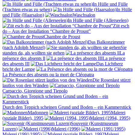
In Hülle und Fülle
(Trachten etwas zu sehen)
In Hülle
und Fülle (Haarsalon)
Waschsalon
In Hülle und Fülle (Allerseelen)
Ziit esch
do – Aus der Installation “Chambre de Proust”
Chambre de Proust
Das Balkonzimmer
(nach Adolph Menzel)
Sie
standen da, als wollten sie gehen
La
présence des absents ll
La présence
des absents III
Das Lichtherz
bricht der Lampe
La Présence des absents ou la mort de Cléopatra
Die Rosenlast stürzt
lautlos von den Wänden
Carpaccio, Giorgione und Tiepolo
Durch den Teppich scheinen Grund und Boden – ein Kammerstück
Madonnen
Malerei
(soziale Bilder), 1995
Malerei (1994, 1995)
Souvenir (Kunstmuseum
Luzern)
Malerei (1996)
Malerei (1991/1995)
Malerei