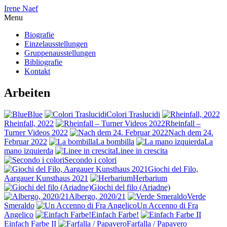
Irene Naef
Menu
Biografie
Einzelausstellungen
Gruppenausstellungen
Bibliografie
Kontakt
Arbeiten
Blue
Colori Traslucidi
Rheinfall, 2022
Rheinfall –
Turner Videos 2022
Nach dem 24.
Februar 2022
La bombilla
La
mano izquierda
Linee in crescita
Secondo i colori
Giochi del Filo,
Aargauer Kunsthaus 2021
Herbarium
Giochi del filo (Ariadne)
Albergo, 2020/21
Verde
Smeraldo
Un Accenno di Fra
Angelico
Einfach Farbe!
Einfach Farbe II
Farfalla / Papavero