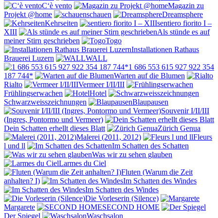
C‘è vento
Magazin zu
Projekt @home
schauen
Dreamsphere
Kehrseiten
sentiero fiorito I –
XIII
Als stünde es auf
meiner Stirn geschrieben
Togo
Installationen Rathaus
Brauerei Luzern
WALL
1 686 553 615 927 922 354
187 744*
Warten auf die Blumen
Rialto
Vermeer I/II/III
Frühlingserwachen
Hotel
Schwarzweisszeichnungen
Blaupausen
Souvenir I/II/III
(Ingres, Pontormo und Vermeer)
Dein Schatten erhellt dieses Blatt
Zürich Genua
Malerei (2011, 2012)
Fleurs
l und ll
Im Schatten des Schatten
Was wir zu sehen glauben
Larmes du Ciel
Fluten (Warum die Zeit
anhalten? I)
Im Schatten des Windes
Im Schatten des Windes
Die Vorleserin (Silence)
Margarete
SECOND HOME
Der Spiegel
Waschsalon