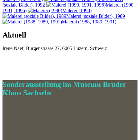
(soziale Bilder), 1992
Malerei (1990,
1991, 1996)
Malerei (1990)
Malerei (soziale Bilder), 1989
Malerei (1988, 1989, 1991)
Aktuell
Irene
Naef
,
Bürgenstrasse 27
,
6005
Luzern
,
Schweiz
Durch die Blume
29. Juni bis 1. November
2014
Sonderausstellung im Museum Bruder
Klaus Sachseln