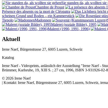
Sie standen da, als wollten sie
Chambre de Proust
Présence des absents ou la mort de Cléopatra
scheinen Grund und Boden – ein Kammerstück
Tiepolo
Madonnen
Malerei (soziale Bilder), 1995
Malerei (1990, 1991, 1996)
Aktuell
Irene
Naef
,
Bürgenstrasse 27
,
6005
Luzern
,
Schweiz
Katalog
Irene Naef - Videoprints
,
anlässlich der Ausstellung "Irene Naef - S
Brümmer, Karlsruhe
,
19, XIII S. ; 27 cm
,
1996
,
ISBN 3-931926-02-8
© 2026 Irene Naef
| Kontakt:
Irene
Naef
,
Bürgenstrasse 27
,
6005
Luzern
,
Schweiz
, ire