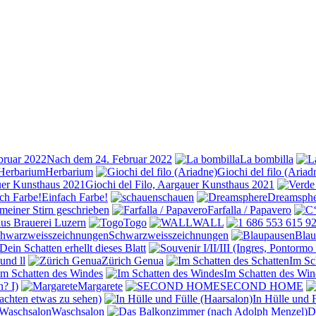
Nach dem 24. Februar 2022
La bombilla
Herbarium
Giochi del filo (Ariad
Giochi del Filo, Aargauer Kunsthaus 2021
Einfach Farbe!
schauen
Dreamsphe
 meiner Stirn geschrieben
Farfalla / Papavero
aus Brauerei Luzern
Togo
WALL
Schwarzweisszeichnungen
Blau
Dein Schatten erhellt dieses Blatt
 und ll
Zürich Genua
Im Sc
Im Schatten des Windes
Im Schatten des Win
n? I)
Margarete
SECOND HOME
rachten etwas zu sehen)
In Hülle und 
Waschsalon
D