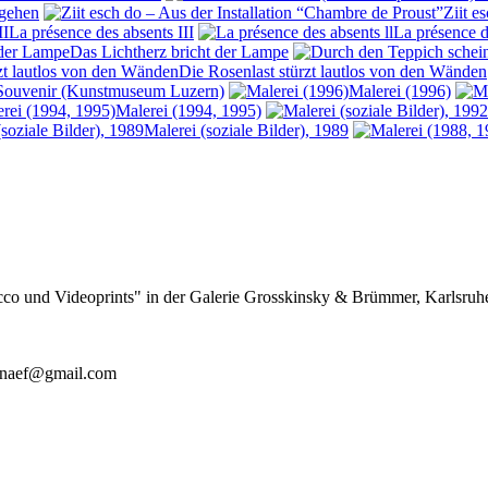
 gehen
Ziit e
La présence des absents III
La présence d
Das Lichtherz bricht der Lampe
Die Rosenlast stürzt lautlos von den Wänden
Souvenir (Kunstmuseum Luzern)
Malerei (1996)
Malerei (1994, 1995)
Malerei (soziale Bilder), 1989
tucco und Videoprints" in der Galerie Grosskinsky & Brümmer, Karlsruh
nanaef@gmail.com