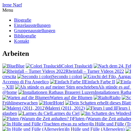
Irene Naef
Menu
Biografie
Einzelausstellungen
Gruppenausstellungen
Bibliografie
Kontakt
Arbeiten
Blue
Colori Traslucidi
Rheinfall – Turner Videos 2022
crescita
Secondo i colori
Accenno di Fra Angelico
Einfach Farbe II
– XIII
Als stünde es auf
@home
Installationen Rath
Warten auf die Blumen
Rialto
Frühlingserwachen
Hotel
Malerei (2011, 2012)
Fleurs l
glauben
Larmes du Ciel
Fluten (Warum die Zeit anhalte
In Hülle und Fülle (T
In Hülle und Fülle (Allerseelen)