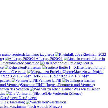
La mano izquierda
Rheinfall, 2022
ne)
Albergo, 2020/21
Linee in
Verde Smeraldo
Un
re
Kehrseiten
sentiero fiorito I
C‘è vento
Magazin zu Projekt
1 686 553 615 927 922 354 187 744*
pausen
Vermeer I/II/III
Souvenir I/II/III (Ingres, Pontormo und Vermeer)
hatten des Schatten
Was wir zu sehen
des
Die Vorleserin (Silence)
Der Spiegel
Fülle (Haarsalon)
Waschsalon
as Balkonzimmer (nach Adolph Menzel)