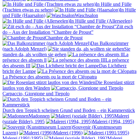
In Hülle und Fülle
(Trachten etwas zu sehen)
In Hülle
und Fülle (Haarsalon)
Waschsalon
In Hülle und Fülle (Allerseelen)
Ziit esch
do – Aus der Installation “Chambre de Proust”
Chambre de Proust
Das Balkonzimmer
(nach Adolph Menzel)
Sie
standen da, als wollten sie gehen
La
présence des absents ll
La présence
des absents III
Das Lichtherz
bricht der Lampe
La Présence des absents ou la mort de Cléopatra
Die Rosenlast stürzt
lautlos von den Wänden
Carpaccio, Giorgione und Tiepolo
Durch den Teppich scheinen Grund und Boden – ein Kammerstück
Madonnen
Malerei
(soziale Bilder), 1995
Malerei (1994, 1995)
Souvenir (Kunstmuseum
Luzern)
Malerei (1996)
Malerei (1991/1995)
Malerei