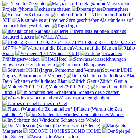
C‘è vento
Magazin zu
Projekt @home
schauen
Dreamsphere
Kehrseiten
sentiero fiorito I –
XIII
Als stünde es auf
meiner Stirn geschrieben
Togo
Installationen Rathaus
Brauerei Luzern
WALL
1 686 553 615 927 922 354
187 744*
Warten auf die Blumen
Rialto
Vermeer I/II/III
Frühlingserwachen
Hotel
Schwarzweisszeichnungen
Blaupausen
Souvenir I/II/III
(Ingres, Pontormo und Vermeer)
Dein Schatten erhellt dieses Blatt
Zürich Genua
Malerei (2011, 2012)
Fleurs
l und ll
Im Schatten des Schatten
Was wir zu sehen glauben
Larmes du Ciel
Fluten (Warum die Zeit
anhalten? I)
Im Schatten des Windes
Im Schatten des Windes
Die Vorleserin (Silence)
Margarete
SECOND HOME
Der Spiegel
Waschsalon