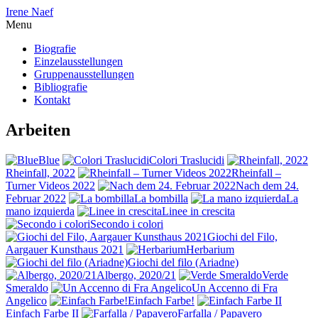
Irene Naef
Menu
Biografie
Einzelausstellungen
Gruppenausstellungen
Bibliografie
Kontakt
Arbeiten
Blue
Colori Traslucidi
Rheinfall, 2022
Rheinfall –
Turner Videos 2022
Nach dem 24.
Februar 2022
La bombilla
La
mano izquierda
Linee in crescita
Secondo i colori
Giochi del Filo,
Aargauer Kunsthaus 2021
Herbarium
Giochi del filo (Ariadne)
Albergo, 2020/21
Verde
Smeraldo
Un Accenno di Fra
Angelico
Einfach Farbe!
Einfach Farbe II
Farfalla / Papavero