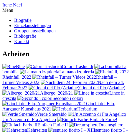
Irene Naef
Menu
Biografie
Einzelausstellungen
Gruppenausstellungen
Bibliografie
Kontakt
Arbeiten
Blue
Colori Traslucidi
La
bombilla
La mano izquierda
Rheinfall, 2022
Rheinfall –
Turner Videos 2022
Nach dem 24.
Februar 2022
Giochi del filo (Ariadne)
Albergo, 2020/21
Linee in
crescita
Secondo i colori
Giochi del Filo,
Aargauer Kunsthaus 2021
Herbarium
Verde Smeraldo
Un Accenno di Fra Angelico
Einfach Farbe!
Einfach Farbe II
Dreamsphere
Kehrseiten
sentiero fiorito I –