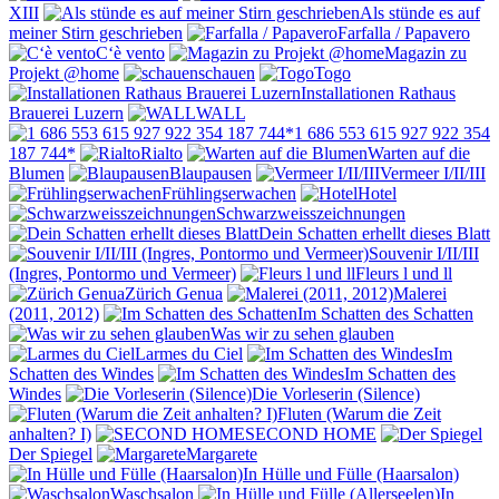
XIII
Als stünde es auf
meiner Stirn geschrieben
Farfalla / Papavero
C‘è vento
Magazin zu
Projekt @home
schauen
Togo
Installationen Rathaus
Brauerei Luzern
WALL
1 686 553 615 927 922 354
187 744*
Rialto
Warten auf die
Blumen
Blaupausen
Vermeer I/II/III
Frühlingserwachen
Hotel
Schwarzweisszeichnungen
Dein Schatten erhellt dieses Blatt
Souvenir I/II/III
(Ingres, Pontormo und Vermeer)
Fleurs l und ll
Zürich Genua
Malerei
(2011, 2012)
Im Schatten des Schatten
Was wir zu sehen glauben
Larmes du Ciel
Im
Schatten des Windes
Im Schatten des
Windes
Die Vorleserin (Silence)
Fluten (Warum die Zeit
anhalten? I)
SECOND HOME
Der Spiegel
Margarete
In Hülle und Fülle (Haarsalon)
Waschsalon
In