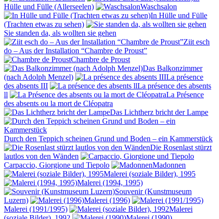
Hülle und Fülle (Allerseelen)
Waschsalon
In Hülle und Fülle
(Trachten etwas zu sehen)
Sie standen da, als wollten sie gehen
Ziit esch
do – Aus der Installation “Chambre de Proust”
Chambre de Proust
Das Balkonzimmer
(nach Adolph Menzel)
La présence
des absents III
La présence des absents
ll
La Présence
des absents ou la mort de Cléopatra
Das Lichtherz bricht der Lampe
Durch den Teppich scheinen Grund und Boden – ein Kammerstück
Die Rosenlast stürzt
lautlos von den Wänden
Carpaccio, Giorgione und Tiepolo
Madonnen
Malerei (soziale Bilder), 1995
Malerei (1994, 1995)
Souvenir (Kunstmuseum
Luzern)
Malerei (1996)
Malerei (1991/1995)
Malerei
(soziale Bilder), 1992
Malerei (1990)