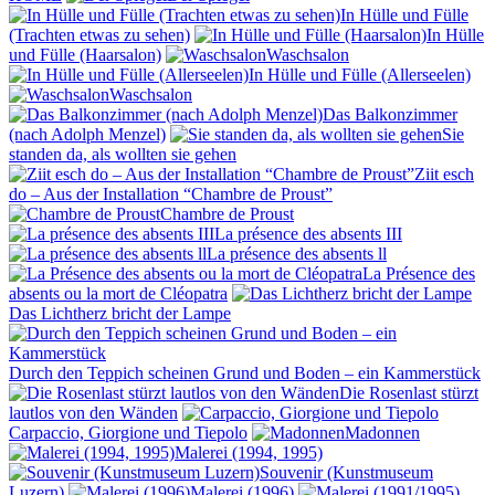
In Hülle und Fülle
(Trachten etwas zu sehen)
In Hülle
und Fülle (Haarsalon)
Waschsalon
In Hülle und Fülle (Allerseelen)
Waschsalon
Das Balkonzimmer
(nach Adolph Menzel)
Sie
standen da, als wollten sie gehen
Ziit esch
do – Aus der Installation “Chambre de Proust”
Chambre de Proust
La présence des absents III
La présence des absents ll
La Présence des
absents ou la mort de Cléopatra
Das Lichtherz bricht der Lampe
Durch den Teppich scheinen Grund und Boden – ein Kammerstück
Die Rosenlast stürzt
lautlos von den Wänden
Carpaccio, Giorgione und Tiepolo
Madonnen
Malerei (1994, 1995)
Souvenir (Kunstmuseum
Luzern)
Malerei (1996)