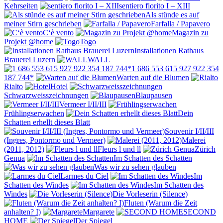
Kehrseiten
sentiero fiorito I – XIII
Als stünde es auf
meiner Stirn geschrieben
Farfalla / Papavero
C‘è vento
Magazin zu
Projekt @home
Togo
Installationen Rathaus
Brauerei Luzern
WALL
1 686 553 615 927 922 354
187 744*
Warten auf die Blumen
Rialto
Hotel
Schwarzweisszeichnungen
Blaupausen
Vermeer I/II/III
Frühlingserwachen
Dein
Schatten erhellt dieses Blatt
Souvenir I/II/III
(Ingres, Pontormo und Vermeer)
Malerei
(2011, 2012)
Fleurs l und ll
Zürich
Genua
Im Schatten des Schatten
Was wir zu sehen glauben
Larmes du Ciel
Im
Schatten des Windes
Im Schatten des
Windes
Die Vorleserin (Silence)
Fluten (Warum die Zeit
anhalten? I)
Margarete
SECOND
HOME
Der Spiegel