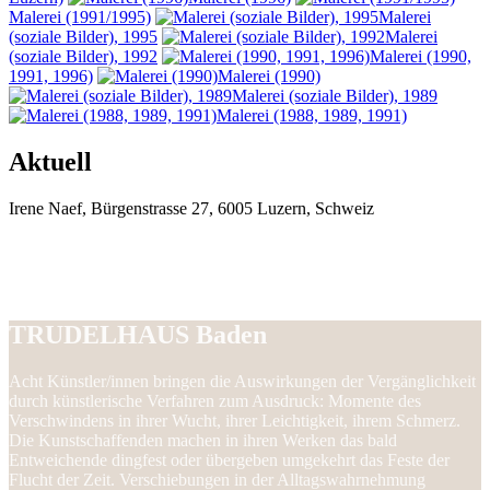
Malerei (1991/1995)
Malerei
(soziale Bilder), 1995
Malerei
(soziale Bilder), 1992
Malerei (1990,
1991, 1996)
Malerei (1990)
Malerei (soziale Bilder), 1989
Malerei (1988, 1989, 1991)
Aktuell
Irene
Naef
,
Bürgenstrasse 27
,
6005
Luzern
,
Schweiz
Konstant in Auflösung
27. Februar – 26.
April 2015
TRUDELHAUS Baden
Acht Künstler/innen bringen die Auswirkungen der Vergänglichkeit
durch künstlerische Verfahren zum Ausdruck: Momente des
Verschwindens in ihrer Wucht, ihrer Leichtigkeit, ihrem Schmerz.
Die Kunstschaffenden machen in ihren Werken das bald
Entweichende dingfest oder übergeben umgekehrt das Feste der
Flucht der Zeit. Verschiebungen in der Alltagswahrnehmung