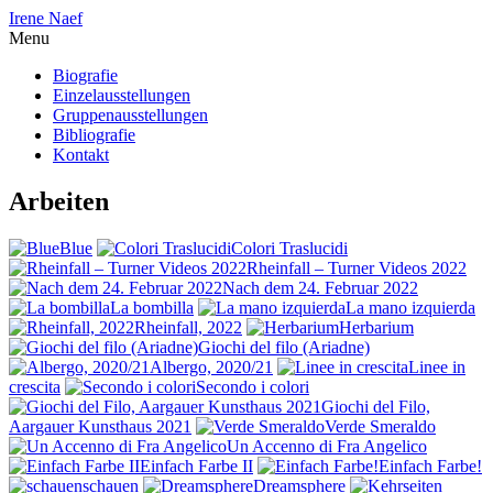
Irene Naef
Menu
Biografie
Einzelausstellungen
Gruppenausstellungen
Bibliografie
Kontakt
Arbeiten
Blue
Colori Traslucidi
Rheinfall – Turner Videos 2022
Nach dem 24. Februar 2022
La bombilla
La mano izquierda
Rheinfall, 2022
Herbarium
Giochi del filo (Ariadne)
Albergo, 2020/21
Linee in
crescita
Secondo i colori
Giochi del Filo,
Aargauer Kunsthaus 2021
Verde Smeraldo
Un Accenno di Fra Angelico
Einfach Farbe II
Einfach Farbe!
schauen
Dreamsphere