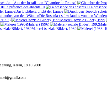
 esch do – Aus der Installation “Chambre de Proust”
La présence des absents III
La présence 
Das Lichtherz bricht der Lampe
Die Rosenlast stürzt lautlos von den Wänden
1/1995)
Malerei (soziale Bilder), 1995
Malerei (1996)
Maler
Malerei (soziale Bilder), 1989
Zeitung, Aarau
,
18.10.2000
nanaef@gmail.com