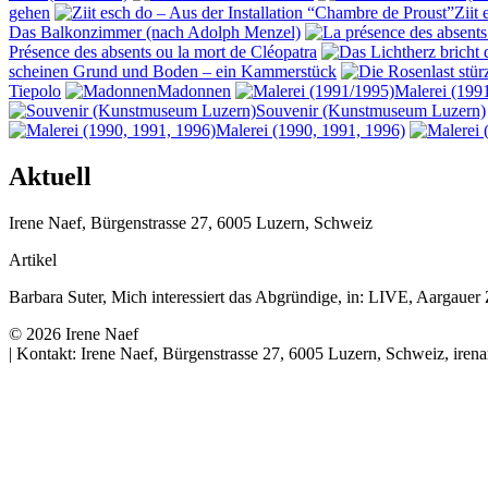
gehen
Ziit
Das Balkonzimmer (nach Adolph Menzel)
Présence des absents ou la mort de Cléopatra
scheinen Grund und Boden – ein Kammerstück
Tiepolo
Madonnen
Malerei (199
Souvenir (Kunstmuseum Luzern)
Malerei (1990, 1991, 1996)
Aktuell
Irene
Naef
,
Bürgenstrasse 27
,
6005
Luzern
,
Schweiz
Artikel
Barbara Suter,
Mich interessiert das Abgründige
,
in: LIVE, Aargauer 
© 2026 Irene Naef
| Kontakt:
Irene
Naef
,
Bürgenstrasse 27
,
6005
Luzern
,
Schweiz
, ire