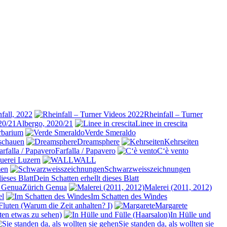
fall, 2022
Rheinfall – Turner
Albergo, 2020/21
Linee in crescita
rbarium
Verde Smeraldo
schauen
Dreamsphere
Kehrseiten
Farfalla / Papavero
C‘è vento
auerei Luzern
WALL
men
Schwarzweisszeichnungen
Dein Schatten erhellt dieses Blatt
Zürich Genua
Malerei (2011, 2012)
el
Im Schatten des Windes
Fluten (Warum die Zeit anhalten? I)
Margarete
ten etwas zu sehen)
In Hülle und
Sie standen da, als wollten sie