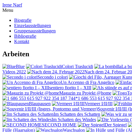
Irene Naef
Menu
Biografie
Einzelausstellungen
Gruppenausstellungen
Bibliografie
Kontakt
Arbeiten
Blue
Colori Traslucidi
La bo
Videos 2022
Nach dem 24. Februar 2
Secondo i colori
Un Accenno di Fra Angelico
sentiero fiorito I – XIII
Magazin zu Projekt @home
To
1 686 553 615 927 922 354 
Blaupausen
Vermeer I/II/III
Souvenir I/II/III 
Im Schatten des Schatten
Im Schatten des Windes
SECOND HOME
Der Spiegel
Fülle (Haarsalon)
Waschsalon