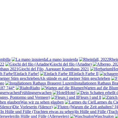
mbilla
La mano izquierda
Rhein
022
Giochi del filo (Ariadne)
Giochi del Filo, Aargauer Kunsthaus 2021
He
Einfach Farbe!
Einfach Farbe II
Als stünde es auf meiner Stirn geschrieben
go
Installationen Rathaus Br
187 744*
Rialto
Warten auf die Blu
Frühlingserwachen
Hotel
(Ingres, Pontormo und Vermeer)
Fleurs l und ll
Was wir zu sehen glauben
Larmes du Ci
Die Vorleserin (Silence)
In Hülle und Fülle (Trach
In Hülle und Fülle (Allerseelen)
Waschsalon