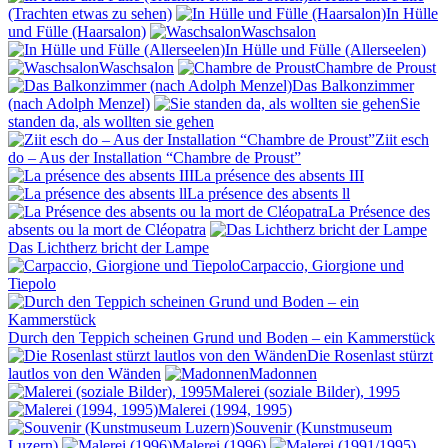
(Trachten etwas zu sehen)
In Hülle
und Fülle (Haarsalon)
Waschsalon
In Hülle und Fülle (Allerseelen)
Waschsalon
Chambre de Proust
Das Balkonzimmer
(nach Adolph Menzel)
Sie
standen da, als wollten sie gehen
Ziit esch
do – Aus der Installation “Chambre de Proust”
La présence des absents III
La présence des absents ll
La Présence des
absents ou la mort de Cléopatra
Das Lichtherz bricht der Lampe
Carpaccio, Giorgione und
Tiepolo
Durch den Teppich scheinen Grund und Boden – ein Kammerstück
Die Rosenlast stürzt
lautlos von den Wänden
Madonnen
Malerei (soziale Bilder), 1995
Malerei (1994, 1995)
Souvenir (Kunstmuseum
Luzern)
Malerei (1996)