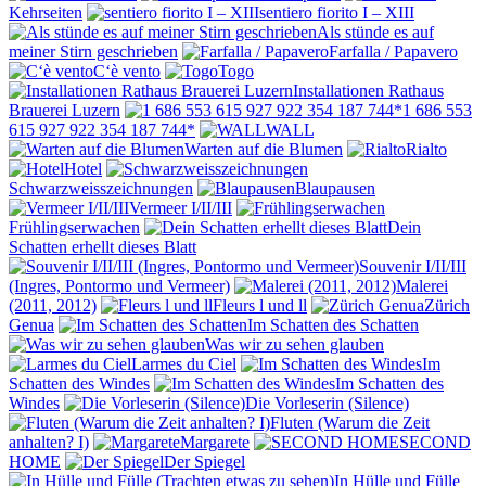
Kehrseiten
sentiero fiorito I – XIII
Als stünde es auf
meiner Stirn geschrieben
Farfalla / Papavero
C‘è vento
Togo
Installationen Rathaus
Brauerei Luzern
1 686 553
615 927 922 354 187 744*
WALL
Warten auf die Blumen
Rialto
Hotel
Schwarzweisszeichnungen
Blaupausen
Vermeer I/II/III
Frühlingserwachen
Dein
Schatten erhellt dieses Blatt
Souvenir I/II/III
(Ingres, Pontormo und Vermeer)
Malerei
(2011, 2012)
Fleurs l und ll
Zürich
Genua
Im Schatten des Schatten
Was wir zu sehen glauben
Larmes du Ciel
Im
Schatten des Windes
Im Schatten des
Windes
Die Vorleserin (Silence)
Fluten (Warum die Zeit
anhalten? I)
Margarete
SECOND
HOME
Der Spiegel
In Hülle und Fülle