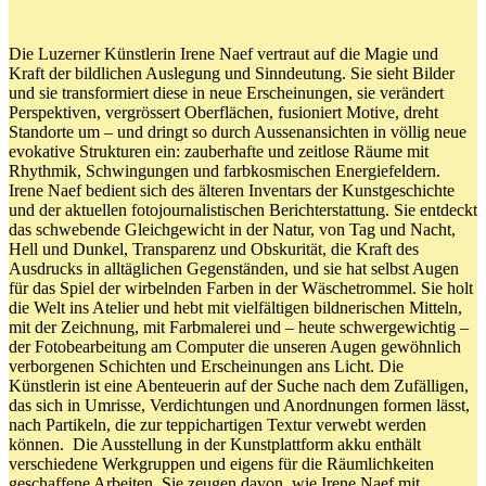
Die Luzerner Künstlerin Irene Naef vertraut auf die Magie und
Kraft der bildlichen Auslegung und Sinndeutung. Sie sieht Bilder
und sie transformiert diese in neue Erscheinungen, sie verändert
Perspektiven, vergrössert Oberflächen, fusioniert Motive, dreht
Standorte um – und dringt so durch Aussenansichten in völlig neue
evokative Strukturen ein: zauberhafte und zeitlose Räume mit
Rhythmik, Schwingungen und farbkosmischen Energiefeldern.
Irene Naef bedient sich des älteren Inventars der Kunstgeschichte
und der aktuellen fotojournalistischen Berichterstattung. Sie entdeckt
das schwebende Gleichgewicht in der Natur, von Tag und Nacht,
Hell und Dunkel, Transparenz und Obskurität, die Kraft des
Ausdrucks in alltäglichen Gegenständen, und sie hat selbst Augen
für das Spiel der wirbelnden Farben in der Wäschetrommel. Sie holt
die Welt ins Atelier und hebt mit vielfältigen bildnerischen Mitteln,
mit der Zeichnung, mit Farbmalerei und – heute schwergewichtig –
der Fotobearbeitung am Computer die unseren Augen gewöhnlich
verborgenen Schichten und Erscheinungen ans Licht. Die
Künstlerin ist eine Abenteuerin auf der Suche nach dem Zufälligen,
das sich in Umrisse, Verdichtungen und Anordnungen formen lässt,
nach Partikeln, die zur teppichartigen Textur verwebt werden
können. Die Ausstellung in der Kunstplattform akku enthält
verschiedene Werkgruppen und eigens für die Räumlichkeiten
geschaffene Arbeiten. Sie zeugen davon, wie Irene Naef mit