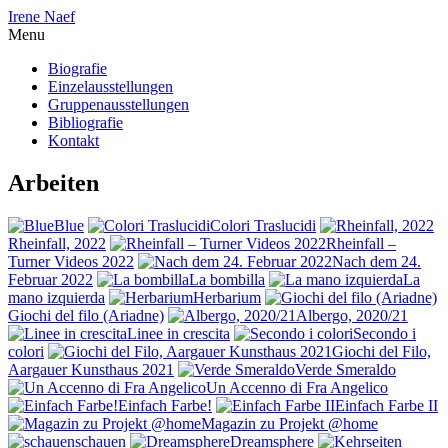
Irene Naef
Menu
Biografie
Einzelausstellungen
Gruppenausstellungen
Bibliografie
Kontakt
Arbeiten
Blue
Colori Traslucidi
Rheinfall, 2022
Rheinfall –
Turner Videos 2022
Nach dem 24.
Februar 2022
La bombilla
La
mano izquierda
Herbarium
Giochi del filo (Ariadne)
Albergo, 2020/21
Linee in crescita
Secondo i
colori
Giochi del Filo,
Aargauer Kunsthaus 2021
Verde Smeraldo
Un Accenno di Fra Angelico
Einfach Farbe!
Einfach Farbe II
Magazin zu Projekt @home
schauen
Dreamsphere