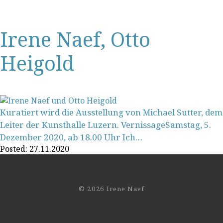
Irene Naef, Otto
Heigold
Kuratiert wird die Ausstellung von Michael Sutter, dem
Leiter der Kunsthalle Luzern. VernissageSamstag, 5.
Dezember 2020, ab 18.00 Uhr Ich…
Posted:
27.11.2020
© 2026 Irene Naef