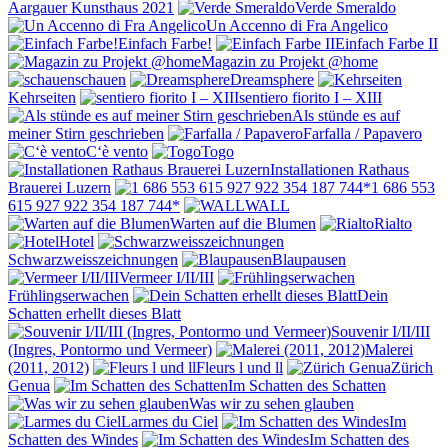
Aargauer Kunsthaus 2021
Verde Smeraldo
Un Accenno di Fra Angelico
Einfach Farbe!
Einfach Farbe II
Magazin zu Projekt @home
schauen
Dreamsphere
Kehrseiten
sentiero fiorito I – XIII
Als stünde es auf
meiner Stirn geschrieben
Farfalla / Papavero
C‘è vento
Togo
Installationen Rathaus
Brauerei Luzern
1 686 553
615 927 922 354 187 744*
WALL
Warten auf die Blumen
Rialto
Hotel
Schwarzweisszeichnungen
Blaupausen
Vermeer I/II/III
Frühlingserwachen
Dein
Schatten erhellt dieses Blatt
Souvenir I/II/III
(Ingres, Pontormo und Vermeer)
Malerei
(2011, 2012)
Fleurs l und ll
Zürich
Genua
Im Schatten des Schatten
Was wir zu sehen glauben
Larmes du Ciel
Im
Schatten des Windes
Im Schatten des