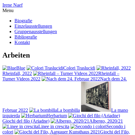
Irene Naef
Menu
Biografie
Einzelausstellungen
Gruppenausstellungen
Bibliografie
Kontakt
Arbeiten
Blue
Colori Traslucidi
Rheinfall, 2022
Rheinfall –
Turner Videos 2022
Nach dem 24.
Februar 2022
La bombilla
La mano
izquierda
Herbarium
Giochi del filo (Ariadne)
Albergo, 2020/21
Linee in crescita
Secondo i
colori
Giochi del Filo,