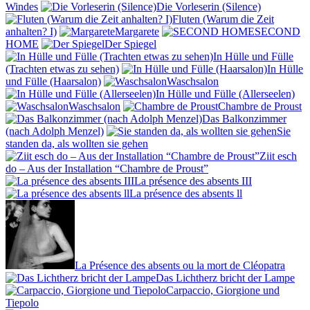
Windes
Die Vorleserin (Silence)
Fluten (Warum die Zeit
anhalten? I)
Margarete
SECOND
HOME
Der Spiegel
In Hülle und Fülle
(Trachten etwas zu sehen)
In Hülle
und Fülle (Haarsalon)
Waschsalon
In Hülle und Fülle (Allerseelen)
Waschsalon
Chambre de Proust
Das Balkonzimmer
(nach Adolph Menzel)
Sie
standen da, als wollten sie gehen
Ziit esch
do – Aus der Installation “Chambre de Proust”
La présence des absents III
La présence des absents ll
La Présence des absents ou la mort de Cléopatra
Das Lichtherz bricht der Lampe
Carpaccio, Giorgione und
Tiepolo