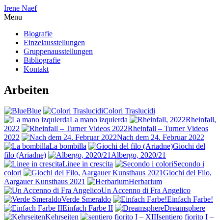
Irene Naef
Menu
Biografie
Einzelausstellungen
Gruppenausstellungen
Bibliografie
Kontakt
Arbeiten
Blue
Colori Traslucidi
La mano izquierda
Rheinfall,
2022
Rheinfall – Turner Videos
2022
Nach dem 24. Februar 2022
La bombilla
Giochi del
filo (Ariadne)
Albergo, 2020/21
Linee in crescita
Secondo i
colori
Giochi del Filo,
Aargauer Kunsthaus 2021
Herbarium
Un Accenno di Fra Angelico
Verde Smeraldo
Einfach Farbe!
Einfach Farbe II
Dreamsphere
Kehrseiten
sentiero fiorito I –