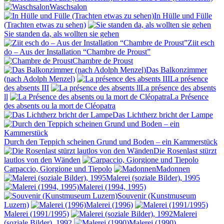
Waschsalon
In Hülle und Fülle
(Trachten etwas zu sehen)
Sie standen da, als wollten sie gehen
Ziit esch
do – Aus der Installation “Chambre de Proust”
Chambre de Proust
Das Balkonzimmer
(nach Adolph Menzel)
La présence
des absents III
La présence des absents
ll
La Présence
des absents ou la mort de Cléopatra
Das Lichtherz bricht der Lampe
Durch den Teppich scheinen Grund und Boden – ein Kammerstück
Die Rosenlast stürzt
lautlos von den Wänden
Carpaccio, Giorgione und Tiepolo
Madonnen
Malerei (soziale Bilder), 1995
Malerei (1994, 1995)
Souvenir (Kunstmuseum
Luzern)
Malerei (1996)
Malerei (1991/1995)
Malerei
(soziale Bilder), 1992
Malerei (1990)