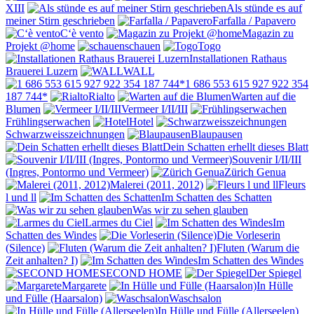
XIII
Als stünde es auf
meiner Stirn geschrieben
Farfalla / Papavero
C‘è vento
Magazin zu
Projekt @home
schauen
Togo
Installationen Rathaus
Brauerei Luzern
WALL
1 686 553 615 927 922 354
187 744*
Rialto
Warten auf die
Blumen
Vermeer I/II/III
Frühlingserwachen
Hotel
Schwarzweisszeichnungen
Blaupausen
Dein Schatten erhellt dieses Blatt
Souvenir I/II/III
(Ingres, Pontormo und Vermeer)
Zürich Genua
Malerei (2011, 2012)
Fleurs
l und ll
Im Schatten des Schatten
Was wir zu sehen glauben
Larmes du Ciel
Im
Schatten des Windes
Die Vorleserin
(Silence)
Fluten (Warum die
Zeit anhalten? I)
Im Schatten des Windes
SECOND HOME
Der Spiegel
Margarete
In Hülle
und Fülle (Haarsalon)
Waschsalon
In Hülle und Fülle (Allerseelen)